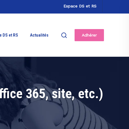
Espace DS et RS
e DS et RS
Actualités
Adhérer
fice 365, site, etc.)