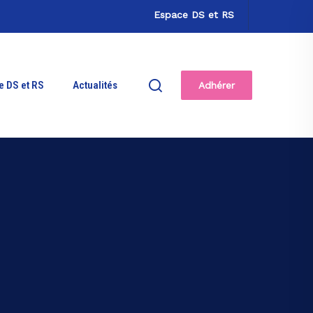
Espace DS et RS
e DS et RS
Actualités
Adhérer